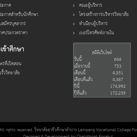
ประกาศ
คณะผู้บริหาร
ระกาศสำหรับนักศึกษา
โครงสร้างการบริหารวิทยาลัย
ับสมัครบุคลากร
ทำเนียบผู้บริหาร
าศประกวดราคา
เบอร์โทรศัพท์ภายใน
เข้าศึกษา
สถิติเว็บไซต์
วันนี้
644
ูตรที่เปิดสอน
เมื่อวานนี้
753
นรั้ววิทยาลัย
เดือนนี้
4,351
เดือนที่แล้ว
4,387
ปีนี้
174,992
ปีที่แล้ว
172,239
All rights reserved. วิทยาลัยอาชีวศึกษาลำปาง Lampang Vocational College P
Designed & Development by Chalothorn Kosakul.