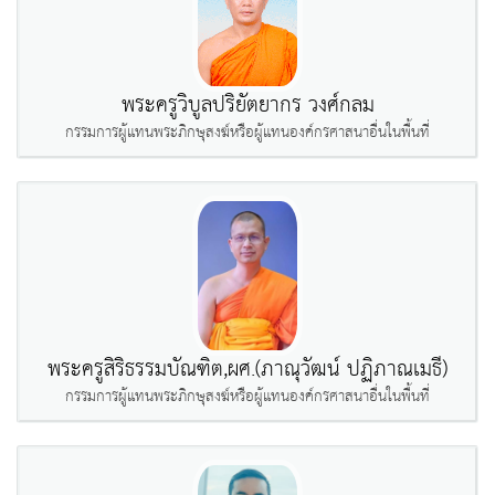
พระครูวิบูลปริยัตยากร วงศ์กลม
กรรมการผู้แทนพระภิกษุสงฆ์หรือผู้แทนองค์กรศาสนาอื่นในพื้นที่
พระครูสิริธรรมบัณฑิต,ผศ.(ภาณุวัฒน์ ปฏิภาณเมธี)
กรรมการผู้แทนพระภิกษุสงฆ์หรือผู้แทนองค์กรศาสนาอื่นในพื้นที่