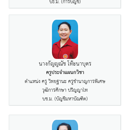
บธ.ม. (การบัญชี)
นางกัญญณัช โท๊ะนาบุตร
ครูประจำแผนกวิชา
ตำแหน่ง ครู วิทยฐานะ ครูชำนาญการพิเศษ
วุฒิการศึกษา ปริญญาโท
บช.ม. (บัญชีมหาบัณฑิต)