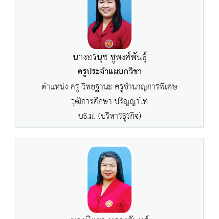
นางอรนุช ชูพงศ์พันธ์ุ
ครูประจำแผนกวิชา
ตำแหน่ง ครู วิทยฐานะ ครูชำนาญการพิเศษ
วุฒิการศึกษา ปริญญาโท
บธ.ม. (บริหารธุรกิจ)