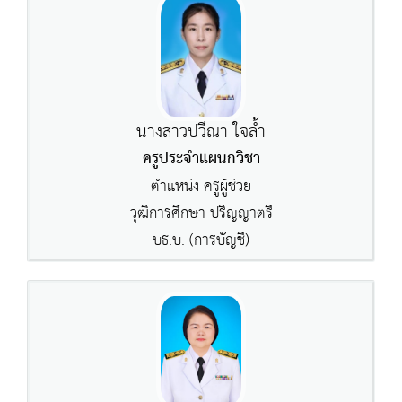
นางสาวปวีณา ใจล้ำ
ครูประจำแผนกวิชา
ตำแหน่ง ครูผู้ช่วย
วุฒิการศึกษา ปริญญาตรี
บธ.บ. (การบัญชี)