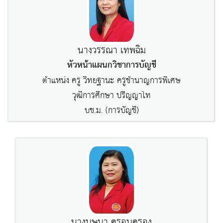
นางวรรณา เทพฉิม
หัวหน้าแผนกวิชาการบัญชี
ตำแหน่ง ครู วิทยฐานะ ครูชำนาญการพิเศษ
วุฒิการศึกษา ปริญญาโท
บช.ม. (การบัญชี)
นางบุษบา ครอบครอง