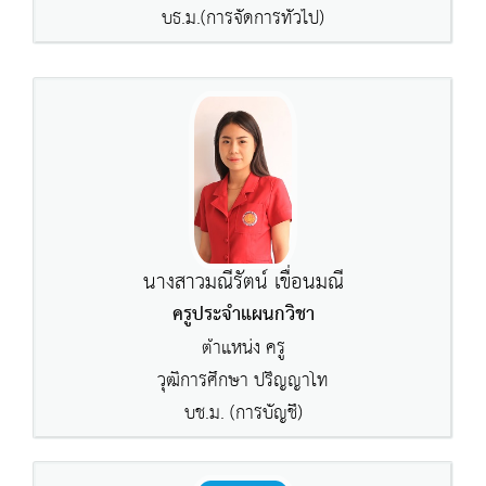
บธ.ม.(การจัดการทั่วไป)
นางสาวมณีรัตน์ เขื่อนมณี
ครูประจำแผนกวิชา
ตำแหน่ง ครู
วุฒิการศึกษา ปริญญาโท
บช.ม. (การบัญชี)