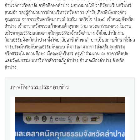
อำนวยการวิทยาลัยอาชีวศึกษาลำปาง มอบหมายให้ ว่าที่ร้อยตรี นครินทร์
สนมฉ่ำ รองผู้อำนวยการฝ่ายบริหารทรัพยากร เข้ารับเกียรติบัตรองค์กร
คุณธรรม จากพระจินดารัตนาภรณ์ (เสริม กตกิจฺโจ ป.ธ.๔) เจ้าคณะจังหวัด
ลำปาง เจ้าอาวาสวัดพระแก้วดอนเต้าสุชาดาราม พระอารามหลวง ในงาน
สมัชชาคุณธรรมและตลาดนัดคุณธรรมจังหวัดลำปาง จัดโดยสำนักงาน
วัฒนธรรมจังหวัดลำปาง ซึ่งวิทยาลัยอาชีวศึกษาลำปางเป็นสถานศึกษาที่มีผล
การประเมินระดับคุณธรรมต้นแบบ พิจารณาจากการส่งเสริมคุณธรรม
จริยธรรมในสถานศึกษา มีคณะผู้บริหาร ครูเข้าร่วมงาน ณ อาคารศิลปะ
และวัฒนธรรม มหาวิทยาลัยราชภัฏลำปาง อำเภอเมืองลำปาง จังหวัด
ลำปาง
ภาพกิจกรรมประกอบข่าว