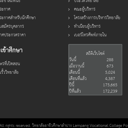
ระชาสัมพันธ์
ประวัติวิทยาลัย
ประกาศ
คณะผู้บริหาร
ระกาศสำหรับนักศึกษา
โครงสร้างการบริหารวิทยาลัย
ับสมัครบุคลากร
ทำเนียบผู้บริหาร
าศประกวดราคา
เบอร์โทรศัพท์ภายใน
เข้าศึกษา
สถิติเว็บไซต์
วันนี้
288
ูตรที่เปิดสอน
เมื่อวานนี้
673
นรั้ววิทยาลัย
เดือนนี้
5,024
เดือนที่แล้ว
4,387
ปีนี้
175,665
ปีที่แล้ว
172,239
All rights reserved. วิทยาลัยอาชีวศึกษาลำปาง Lampang Vocational College P